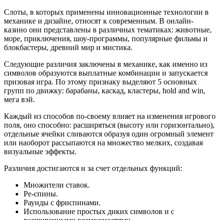
Слоты, в которых применены инновационные технологии в
механике и дизайне, относят к современным. В онлайн-
казино они представлены в различных тематиках: животные,
море, приключения, шоу-программы, популярные фильмы и
блокбастеры, древний мир и мистика.
Следующие различия заключены в механике, как именно из
символов образуются выплатные комбинации и запускается
призовая игра. По этому признаку выделяют 5 основных
групп по движку: барабаны, каскад, кластеры, hold and win,
мега вэй.
Каждый из способов по-своему влияет на изменения игрового
поля, оно способно: расширяться (высоту или горизонтально),
отдельные ячейки сливаются образуя один огромный элемент
или наоборот рассыпаются на множество мелких, создавая
визуальные эффекты.
Различия достигаются и за счет отдельных функций:
Множители ставок.
Ре-спины.
Раунды с фриспинами.
Использование простых диких символов и с