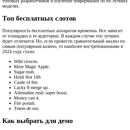
топовых разработчиков и изучение информации об их лучших
моделях.
Топ бесплатных слотов
Популярность бесплатных аппаратов временна. Все зависит
от площадки и ее аудитории. В каждом случае топ лучших
будет отличатся. Но, если провести сравнительный анализ по
самым популярным казино, то наиболее востребованными в
2024 году стали:
Wild crowns.
More Magic Apple.
Sugar rush.
Heidi Hot 100.
Castle of fire.
Lucky 8 merge up.
Adrenaline rush: super boost.
Money cart 4.
Fire portals.
Totem de oro.
Как выбрать для демо