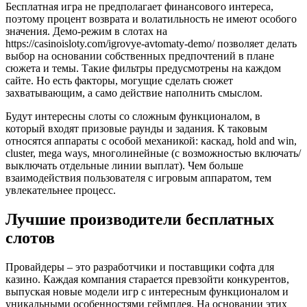
Бесплатная игра не предполагает финансового интереса,
поэтому процент возврата и волатильность не имеют особого
значения. Демо-режим в слотах на
https://casinoisloty.com/igrovye-avtomaty-demo/ позволяет делать
выбор на основании собственных предпочтений в плане
сюжета и темы. Такие фильтры предусмотрены на каждом
сайте. Но есть факторы, могущие сделать сюжет
захватывающим, а само действие наполнить смыслом.
Будут интересны слоты со сложным функционалом, в
который входят призовые раунды и задания. К таковым
относятся аппараты с особой механикой: каскад, hold and win,
cluster, mega ways, многолинейные (с возможностью включать/
выключать отдельные линии выплат). Чем больше
взаимодействия пользователя с игровым аппаратом, тем
увлекательнее процесс.
Лучшие производители бесплатных
слотов
Провайдеры – это разработчики и поставщики софта для
казино. Каждая компания старается превзойти конкурентов,
выпуская новые модели игр с интересным функционалом и
уникальными особенностями геймплея. На основании этих